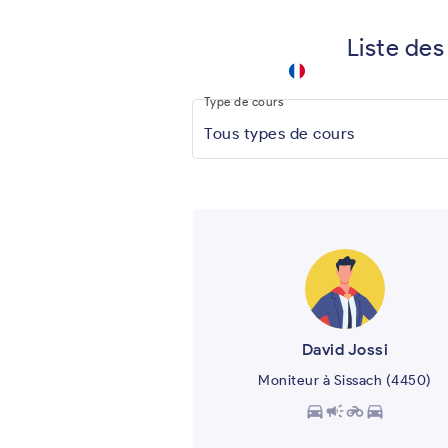
Liste des
driving
school
keyboard_arrow_down
.app
Type de cours
Tous types de cours
David Jossi
Moniteur à Sissach (4450)
directions_car
campaign
motorcycle
directions_car