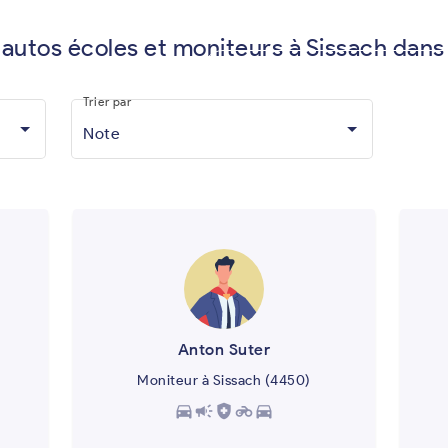
 autos écoles et moniteurs à Sissach dans
Vous êtes moniteur d'auto-écol
Trier par
Note
Anton Suter
Moniteur à Sissach (4450)
directions_car
campaign
health_and_safety
motorcycle
directions_car