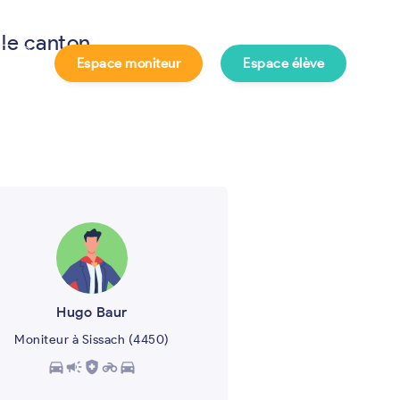
 le canton
Espace moniteur
Espace élève
e ?
Hugo Baur
Moniteur à Sissach (4450)
directions_car
campaign
health_and_safety
motorcycle
directions_car