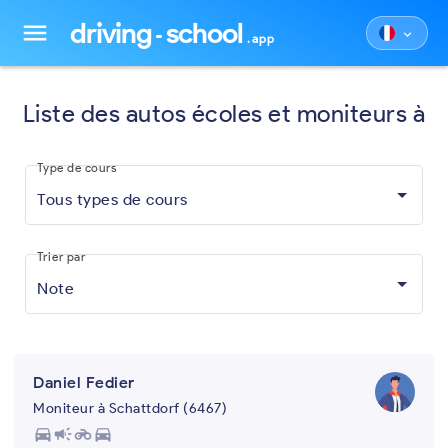
driving
school
menu
keyboard_arrow_down
.app
Liste des autos écoles et moniteurs à
Type de cours
Tous types de cours
Trier par
Note
Daniel Fedier
Moniteur à Schattdorf (6467)
directions_car
campaign
motorcycle
directions_car