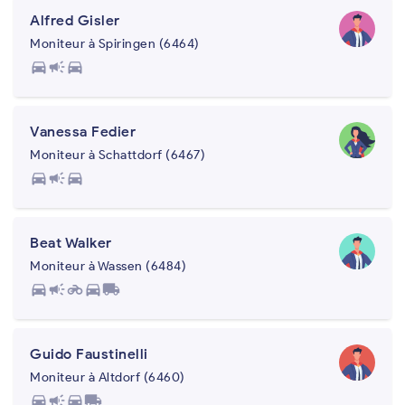
Alfred Gisler
Moniteur à Spiringen (6464)
directions_car
campaign
directions_car
Vanessa Fedier
Moniteur à Schattdorf (6467)
directions_car
campaign
directions_car
Beat Walker
Moniteur à Wassen (6484)
directions_car
campaign
motorcycle
directions_car
local_shipping
Guido Faustinelli
Moniteur à Altdorf (6460)
directions_car
campaign
directions_car
local_shipping