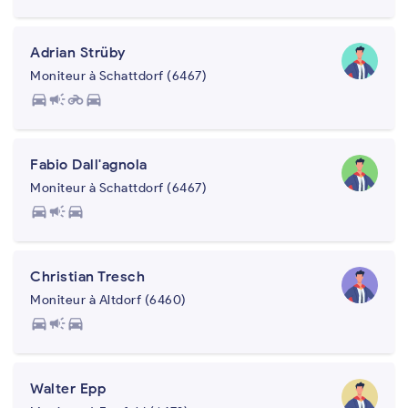
Adrian Strüby
Moniteur à Schattdorf (6467)
directions_car
campaign
motorcycle
directions_car
Fabio Dall'agnola
Moniteur à Schattdorf (6467)
directions_car
campaign
directions_car
Christian Tresch
Moniteur à Altdorf (6460)
directions_car
campaign
directions_car
Walter Epp