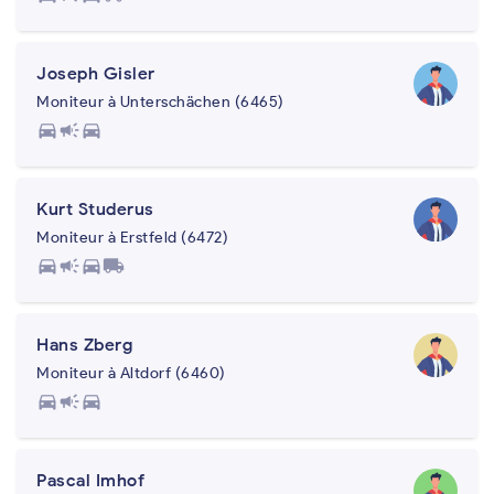
Joseph Gisler
Moniteur à Unterschächen (6465)
directions_car
campaign
directions_car
Kurt Studerus
Moniteur à Erstfeld (6472)
directions_car
campaign
directions_car
local_shipping
Hans Zberg
Moniteur à Altdorf (6460)
directions_car
campaign
directions_car
Pascal Imhof