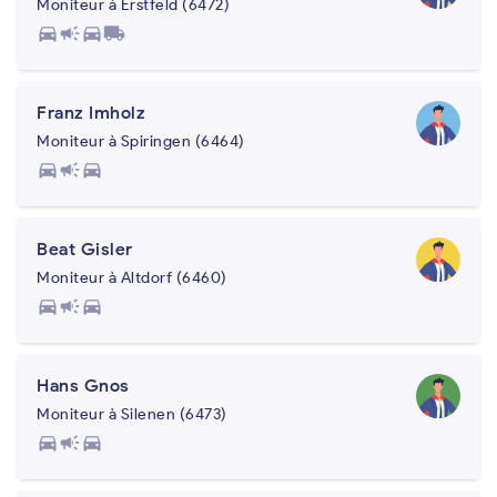
Moniteur à Erstfeld (6472)
directions_car
campaign
directions_car
local_shipping
Franz Imholz
Moniteur à Spiringen (6464)
directions_car
campaign
directions_car
Beat Gisler
Moniteur à Altdorf (6460)
directions_car
campaign
directions_car
Hans Gnos
Moniteur à Silenen (6473)
directions_car
campaign
directions_car