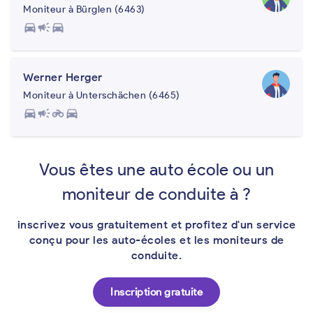
Moniteur à Bürglen (6463)
directions_car
campaign
directions_car
Werner Herger
Moniteur à Unterschächen (6465)
directions_car
campaign
motorcycle
directions_car
Vous êtes une auto école ou un
moniteur de conduite à ?
inscrivez vous gratuitement et profitez d'un service
conçu pour les auto-écoles et les moniteurs de
conduite.
Inscription gratuite