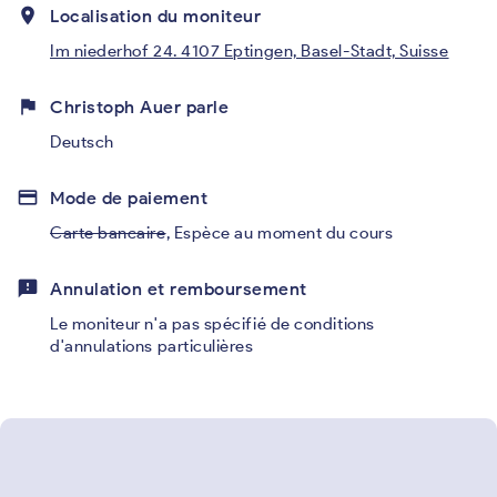
place
Localisation du moniteur
Im niederhof 24. 4107 Eptingen, Basel-Stadt, Suisse
flag
Christoph Auer parle
Deutsch
credit_card
Mode de paiement
Carte bancaire
,
Espèce au moment du cours
feedback
Annulation et remboursement
Le moniteur n'a pas spécifié de conditions
d'annulations particulières