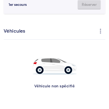
Réserver
1er secours
more_vert
Véhicules
Véhicule non spécifié