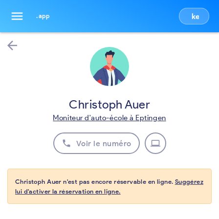
menu
keyboa
.app
arrow_back
Christoph Auer
Moniteur d'auto-école à Eptingen
phone
laptop
Voir le numéro
Christoph Auer n'est pas encore réservable en ligne.
Suggérez
lui d'activer la réservation en ligne.