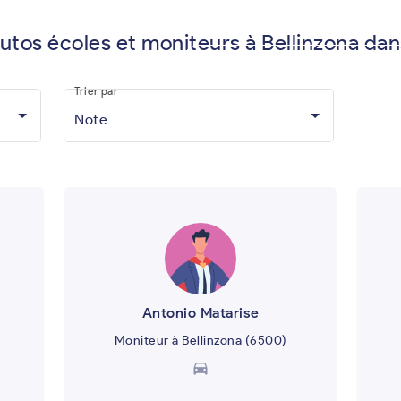
autos écoles et moniteurs à Bellinzona dan
Vous êtes moniteur d'auto-écol
Trier par
Note
Antonio Matarise
Moniteur à Bellinzona (6500)
directions_car