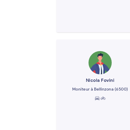
Nicola Fovini
Moniteur à Bellinzona (6500)
directions_car
motorcycle