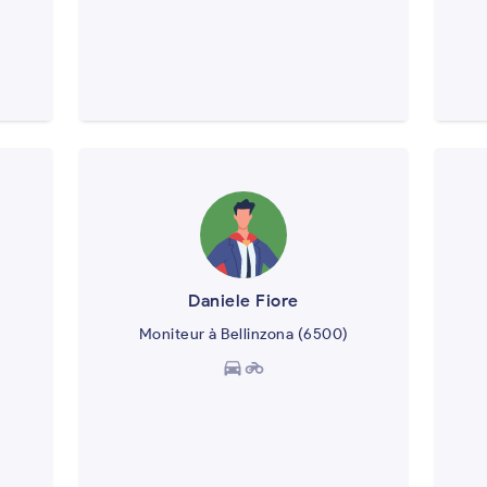
Daniele Fiore
Moniteur à Bellinzona (6500)
directions_car
motorcycle