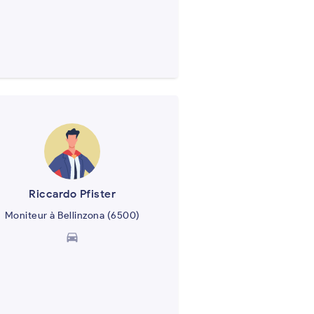
Riccardo Pfister
Moniteur à Bellinzona (6500)
directions_car