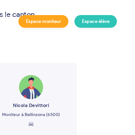
s le canton
Espace moniteur
Espace élève
e ?
Nicola Devittori
Moniteur à Bellinzona (6500)
directions_car