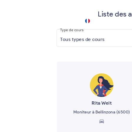
Liste des 
driving
school
keyboard_arrow_down
.app
Type de cours
Tous types de cours
Rita Weit
Moniteur à Bellinzona (6500)
directions_car