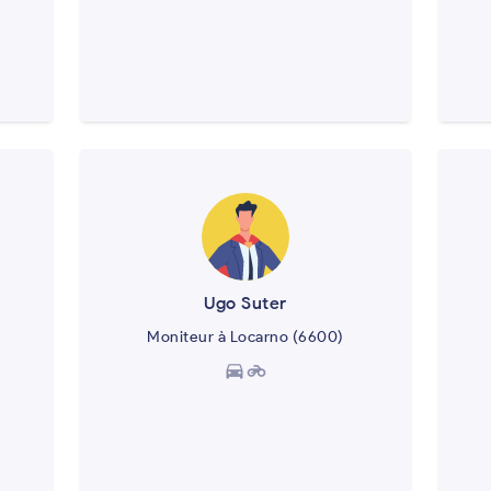
Ugo Suter
Moniteur à Locarno (6600)
directions_car
motorcycle