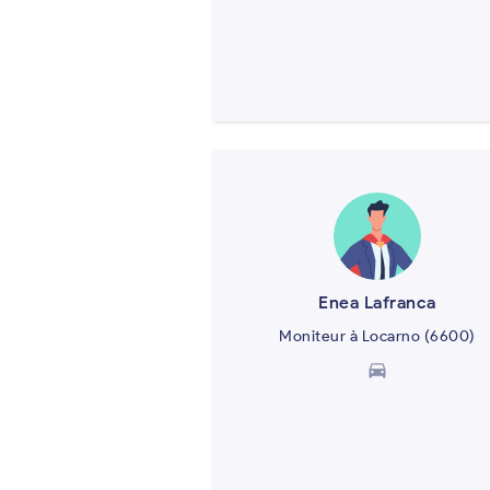
Enea Lafranca
Moniteur à Locarno (6600)
directions_car