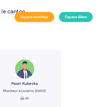
 le canton
Espace moniteur
Espace élève
e ?
Pavel Kubecka
Moniteur à Locarno (6600)
directions_car
motorcycle