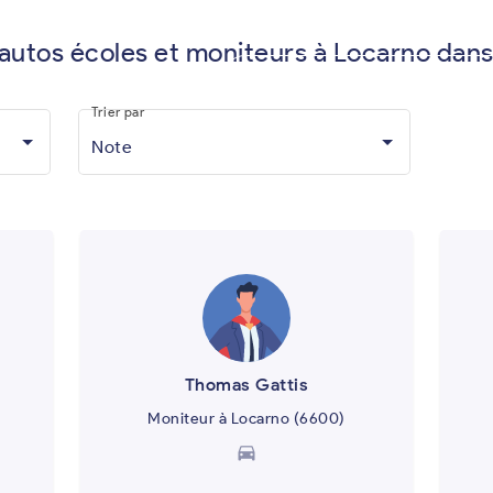
 autos écoles et moniteurs à Locarno dans
Vous êtes moniteur d'auto-écol
Trier par
Note
Thomas Gattis
Moniteur à Locarno (6600)
directions_car