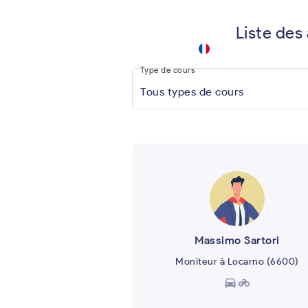
Liste des
driving
school
keyboard_arrow_down
.app
Type de cours
Tous types de cours
Massimo Sartori
Moniteur à Locarno (6600)
directions_car
motorcycle