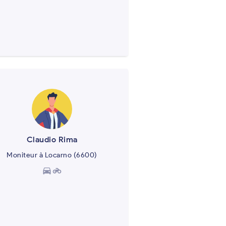
Claudio Rima
Moniteur à Locarno (6600)
directions_car
motorcycle